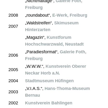
„Nichtmaltage“,
Galerie Foth,
Freiburg
2008
„roundabout“,
E-Werk, Freiburg
„Waldstreifen“,
Skimuseum
2007
Hinterzarten
„Magazin“,
Kunstforum
Hochschwarzwald, Neustadt
„Paradiesformat“,
Galerie Foth,
2006
Freiburg
„W.W.W.“,
Kunstverein Oberer
2005
Neckar Horb a.N.
2004
Stadtmuseum Hüfingen
„V.I.A.S.“,
Hans-Thoma-Museum
2003
Bernau
2002
Kunstverein Bahlingen